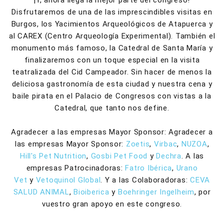
¡Y, ahora llega la mejor parte del congreso!
Disfrutaremos de una de las imprescindibles visitas en
Burgos, los Yacimientos Arqueológicos de Atapuerca y
al CAREX (Centro Arqueología Experimental). También el
monumento más famoso, la Catedral de Santa María y
finalizaremos con un toque especial en la visita
teatralizada del Cid Campeador. Sin hacer de menos la
deliciosa gastronomía de esta ciudad y nuestra cena y
baile pirata en el Palacio de Congresos con vistas a la
Catedral, que tanto nos define.
Agradecer a las empresas Mayor Sponsor: Agradecer a
las empresas Mayor Sponsor:
Zoetis
,
Virbac
,
NUZOA
,
Hill's Pet Nutrition
,
Gosbi Pet Food
y
Dechra
. A las
empresas Patrocinadoras:
Fatro Ibérica
,
Urano
Vet
y
Vetoquinol Global
. Y a las Colaboradoras:
CEVA
SALUD ANIMAL
,
Bioiberica
y
Boehringer Ingelheim
, por
vuestro gran apoyo en este congreso.