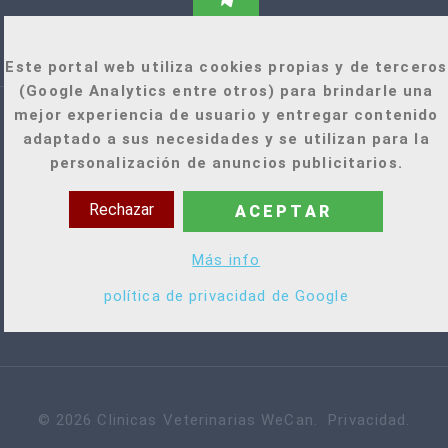
Este portal web utiliza cookies propias y de terceros
(Google Analytics entre otros) para brindarle una
mejor experiencia de usuario y entregar contenido
adaptado a sus necesidades y se utilizan para la
personalización de anuncios publicitarios.
Rechazar
ACEPTAR
+34 921 022 471
Más info
infowecan@clinicaswecan.com
política de privacidad de Google
©
2026
Clinicas Veterinarias WeCan
.
Privacidad
.