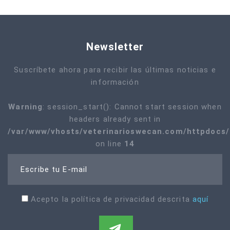
Newsletter
Suscríbete ahora para recibir las últimas noticias e
información
Warning
: session_start(): Cannot start session when
headers already sent in
/var/www/vhosts/veterinarioswecan.com/httpdocs/i
on line
14
Escribe tu E-mail
Acepto la política de privacidad descrita
aquí