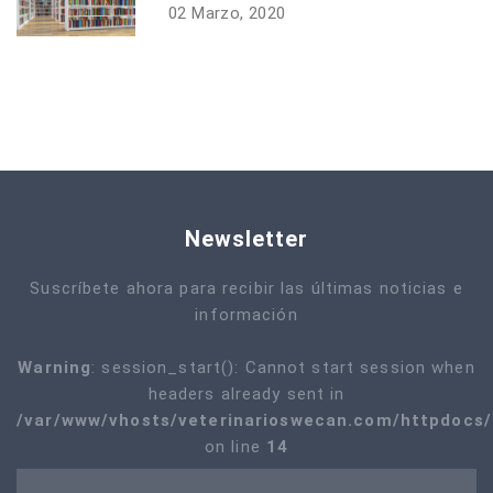
02 Marzo, 2020
Newsletter
Suscríbete ahora para recibir las últimas noticias e
información
Warning
: session_start(): Cannot start session when
headers already sent in
/var/www/vhosts/veterinarioswecan.com/httpdocs/i
on line
14