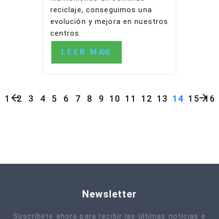
reciclaje, conseguimos una
evolución y mejora en nuestros
centros.
LEER MAS
1
2
3
4
5
6
7
8
9
10
11
12
13
14
15
16
Newsletter
Suscríbete ahora para recibir las últimas noticias e